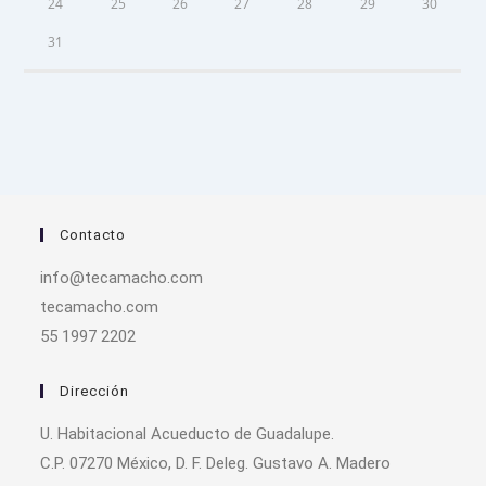
24
25
26
27
28
29
30
31
Contacto
info@tecamacho.com
tecamacho.com
55 1997 2202
Dirección
U. Habitacional Acueducto de Guadalupe.
C.P. 07270 México, D. F. Deleg. Gustavo A. Madero