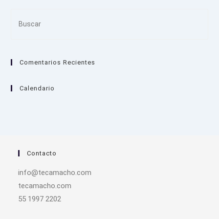
Pre
Es
to
clo
Comentarios Recientes
the
sea
pan
Calendario
Contacto
info@tecamacho.com
tecamacho.com
55 1997 2202