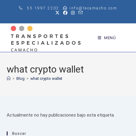
Saltar
55 1997 2202
info@tecamacho.com
al
contenido
MENÚ
what crypto wallet
>
Blog
>
what crypto wallet
Actualmente no hay publicaciones bajo esta etiqueta.
Buscar