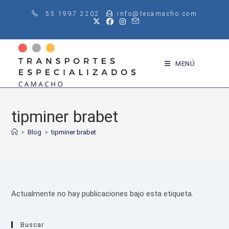
Saltar
55 1997 2202
info@tecamacho.com
al
contenido
MENÚ
tipminer brabet
>
Blog
>
tipminer brabet
Actualmente no hay publicaciones bajo esta etiqueta.
Buscar