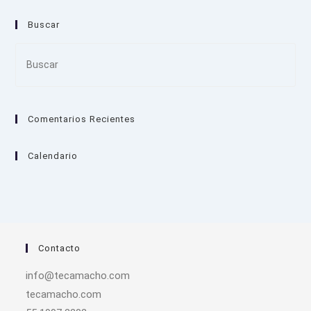
Buscar
Pre
Es
to
clo
Comentarios Recientes
the
sea
pan
Calendario
Contacto
info@tecamacho.com
tecamacho.com