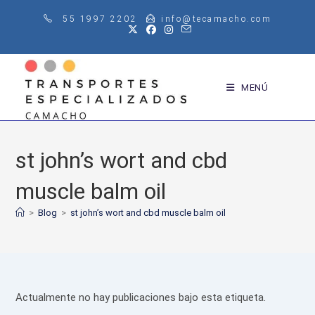
Saltar
55 1997 2202
info@tecamacho.com
al
contenido
MENÚ
st john’s wort and cbd
muscle balm oil
>
Blog
>
st john’s wort and cbd muscle balm oil
Actualmente no hay publicaciones bajo esta etiqueta.