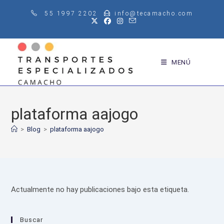
Saltar
55 1997 2202
info@tecamacho.com
al
contenido
MENÚ
plataforma aajogo
>
Blog
>
plataforma aajogo
Actualmente no hay publicaciones bajo esta etiqueta.
Buscar