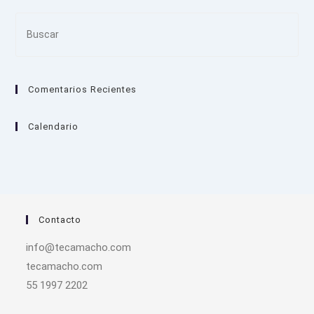
Pre
Es
to
clo
Comentarios Recientes
the
sea
pan
Calendario
Contacto
info@tecamacho.com
tecamacho.com
55 1997 2202