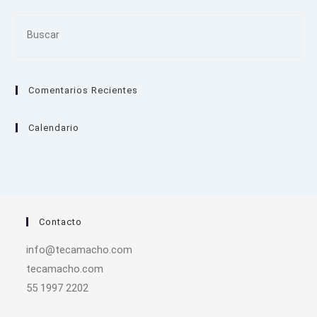
Pre
Es
to
clo
Comentarios Recientes
the
sea
pan
Calendario
Contacto
info@tecamacho.com
tecamacho.com
55 1997 2202