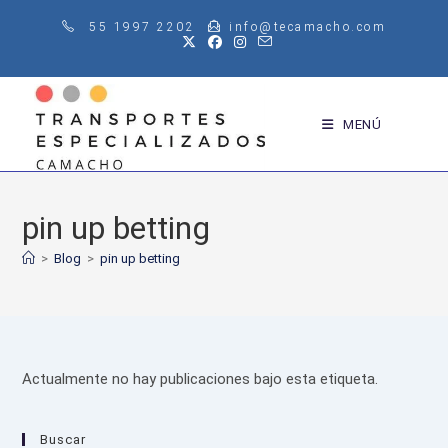
Saltar
55 1997 2202
info@tecamacho.com
al
contenido
MENÚ
pin up betting
>
Blog
>
pin up betting
Actualmente no hay publicaciones bajo esta etiqueta.
Buscar