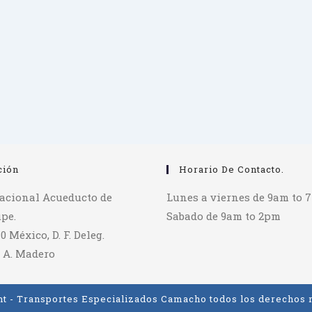
ción
Horario De Contacto.
tacional Acueducto de
Lunes a viernes de 9am to 
pe.
Sabado de 9am to 2pm
70 México, D. F. Deleg.
 A. Madero
t - Transportes Especializados Camacho todos los derechos