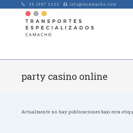
Saltar
55 1997 2202
info@tecamacho.com
al
contenido
party casino online
Actualmente no hay publicaciones bajo esta etiqu