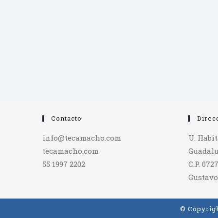
Contacto
Direc
info@tecamacho.com
U. Habi
tecamacho.com
Guadalu
55 1997 2202
C.P. 072
Gustavo
© Copyrigh