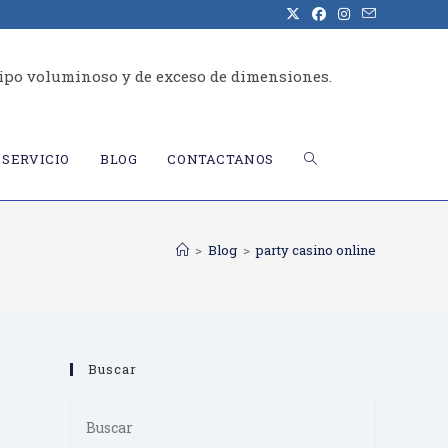
ipo voluminoso y de exceso de dimensiones.
ALTERNAR
SERVICIO
BLOG
CONTACTANOS
BÚSQUEDA
>
Blog
>
party casino online
DE
Buscar
LA
Press
Escape