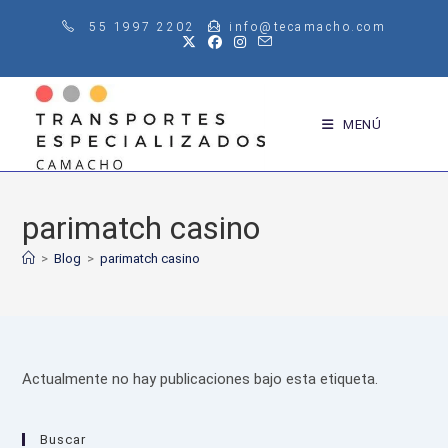
Saltar
55 1997 2202
info@tecamacho.com
al
contenido
MENÚ
parimatch casino
>
Blog
>
parimatch casino
Actualmente no hay publicaciones bajo esta etiqueta.
Buscar