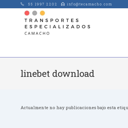
Saltar
55 1997 2202
info@tecamacho.com
al
contenido
linebet download
Actualmente no hay publicaciones bajo esta etiqu