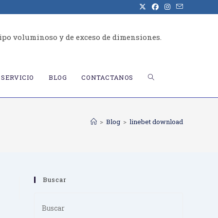
ipo voluminoso y de exceso de dimensiones.
ALTERNAR
SERVICIO
BLOG
CONTACTANOS
BÚSQUEDA
>
Blog
>
linebet download
DE
Buscar
LA
Press
Escape