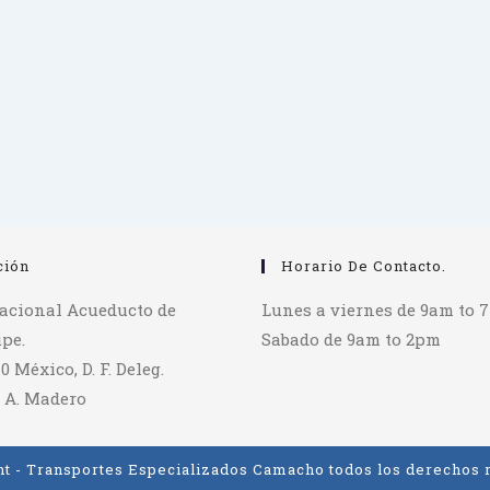
ción
Horario De Contacto.
tacional Acueducto de
Lunes a viernes de 9am to 
pe.
Sabado de 9am to 2pm
70 México, D. F. Deleg.
 A. Madero
t - Transportes Especializados Camacho todos los derechos