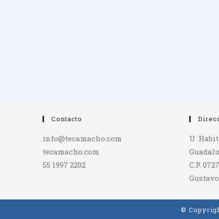
Contacto
Direc
info@tecamacho.com
U. Habi
tecamacho.com
Guadalu
55 1997 2202
C.P. 072
Gustavo
© Copyrigh