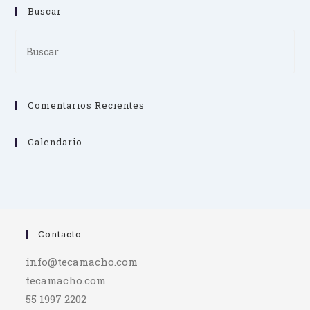
Buscar
Pre
Es
to
clo
Comentarios Recientes
th
se
pan
Calendario
Contacto
info@tecamacho.com
tecamacho.com
55 1997 2202