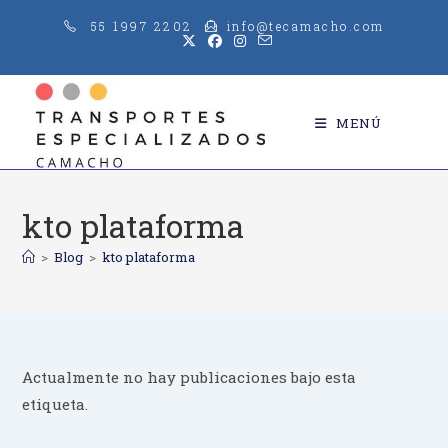
Saltar
55 1997 2202
info@tecamacho.com
al
contenido
MENÚ
kto plataforma
>
Blog
>
kto plataforma
Actualmente no hay publicaciones bajo esta
etiqueta.