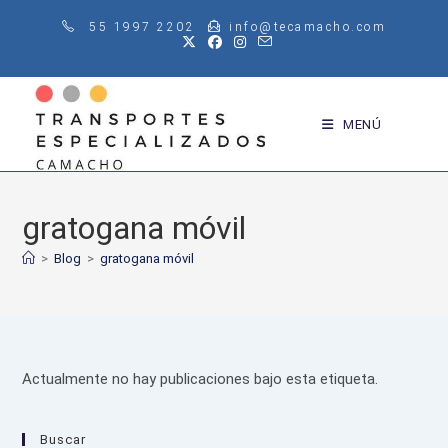
Saltar
55 1997 2202
info@tecamacho.com
al
contenido
MENÚ
gratogana móvil
>
Blog
>
gratogana móvil
Actualmente no hay publicaciones bajo esta etiqueta.
Buscar