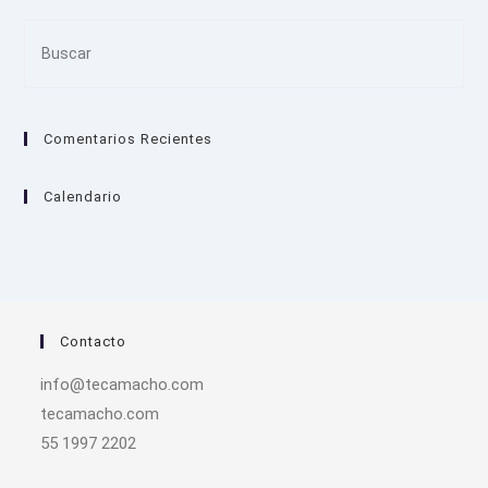
Pre
Es
to
clo
Comentarios Recientes
the
sea
pan
Calendario
Contacto
info@tecamacho.com
tecamacho.com
55 1997 2202