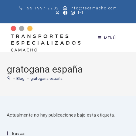
Saltar
55 1997 2202
info@tecamacho.com
al
contenido
MENÚ
gratogana españa
>
Blog
>
gratogana españa
Actualmente no hay publicaciones bajo esta etiqueta.
Buscar