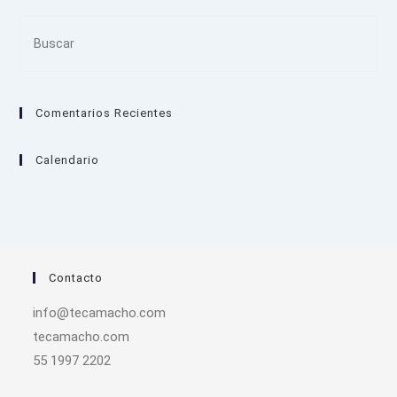
Pre
Es
to
clo
Comentarios Recientes
the
sea
pan
Calendario
Contacto
info@tecamacho.com
tecamacho.com
55 1997 2202