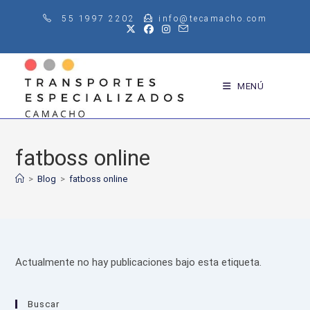
Saltar
55 1997 2202
info@tecamacho.com
al
contenido
MENÚ
fatboss online
>
Blog
>
fatboss online
Actualmente no hay publicaciones bajo esta etiqueta.
Buscar