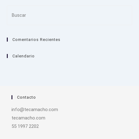
Pre
Es
to
clo
Comentarios Recientes
the
sea
pan
Calendario
Contacto
info@tecamacho.com
tecamacho.com
55 1997 2202