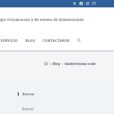
ipo voluminoso y de exceso de dimensiones.
ALTERNAR
SERVICIO
BLOG
CONTACTANOS
BÚSQUEDA
>
Blog
>
fansbet bonus code
DE
Buscar
LA
Press
Escape