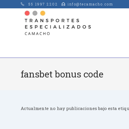
Saltar
55 1997 2202
info@tecamacho.com
al
contenido
fansbet bonus code
Actualmente no hay publicaciones bajo esta etiqu