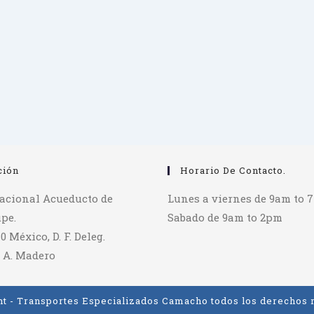
ción
Horario De Contacto.
tacional Acueducto de
Lunes a viernes de 9am to 
pe.
Sabado de 9am to 2pm
70 México, D. F. Deleg.
 A. Madero
t - Transportes Especializados Camacho todos los derechos