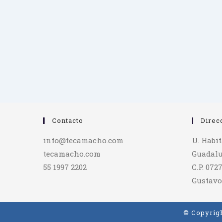
Contacto
Direc
info@tecamacho.com
U. Habi
tecamacho.com
Guadalu
55 1997 2202
C.P. 072
Gustavo
© Copyrigh