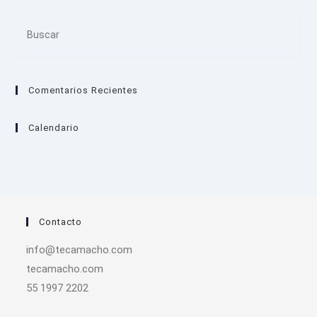
Pre
Es
to
clo
Comentarios Recientes
the
sea
pan
Calendario
Contacto
info@tecamacho.com
tecamacho.com
55 1997 2202