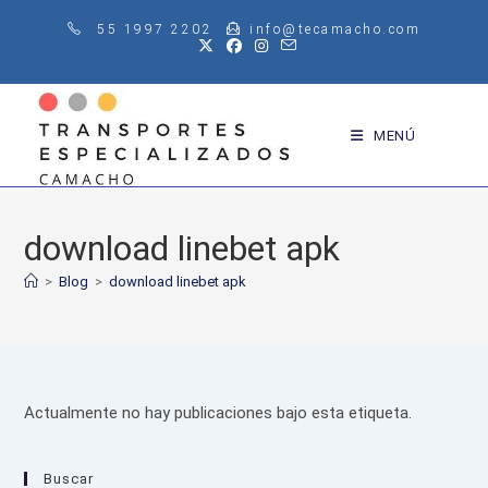
Saltar
55 1997 2202
info@tecamacho.com
al
contenido
MENÚ
download linebet apk
>
Blog
>
download linebet apk
Actualmente no hay publicaciones bajo esta etiqueta.
Buscar