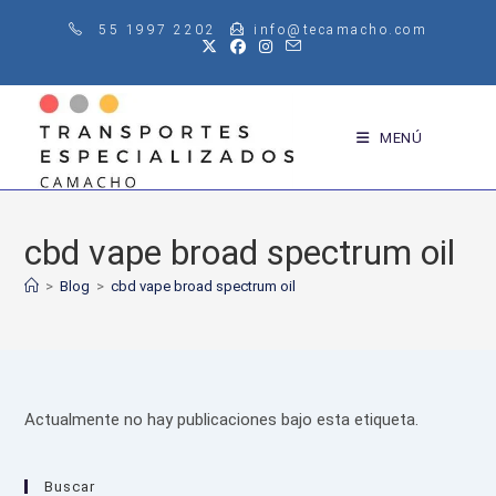
Saltar
55 1997 2202
info@tecamacho.com
al
contenido
MENÚ
cbd vape broad spectrum oil
>
Blog
>
cbd vape broad spectrum oil
Actualmente no hay publicaciones bajo esta etiqueta.
Buscar