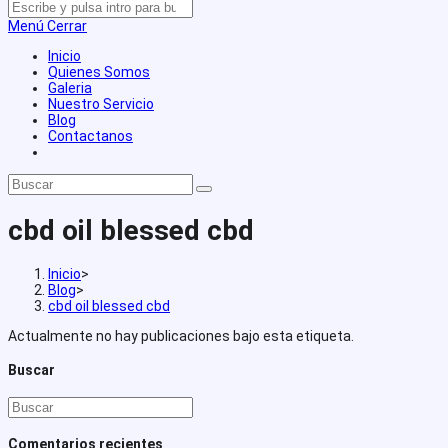
Buscar
Press
de
en
Escape
la
Menú
Cerrar
esta
to
web
web
close
Inicio
the
Quienes Somos
search
Galeria
panel.
Nuestro Servicio
Blog
Contactanos
Alternar
búsqueda
Buscar
de
en
la
esta
web
cbd oil blessed cbd
web
Inicio
>
Blog
>
cbd oil blessed cbd
Actualmente no hay publicaciones bajo esta etiqueta.
Buscar
Press
Escape
to
Comentarios recientes