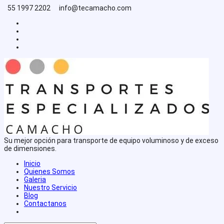
Saltar
55 1997 2202
info@tecamacho.com
al
contenido
Su mejor opción para transporte de equipo voluminoso y de exceso
de dimensiones.
Inicio
Quienes Somos
Galeria
Nuestro Servicio
Blog
Contactanos
Alternar
búsqueda