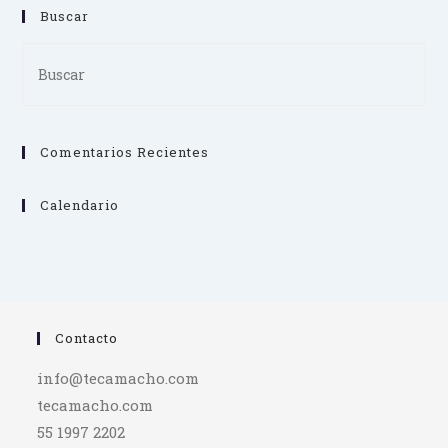
Buscar
Pre
Es
to
clo
Comentarios Recientes
th
se
pan
Calendario
Contacto
info@tecamacho.com
tecamacho.com
55 1997 2202