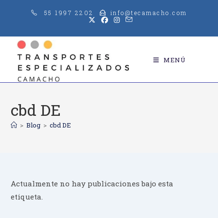
Saltar
55 1997 2202
info@tecamacho.com
al
contenido
MENÚ
cbd DE
>
Blog
>
cbd DE
Actualmente no hay publicaciones bajo esta
etiqueta.