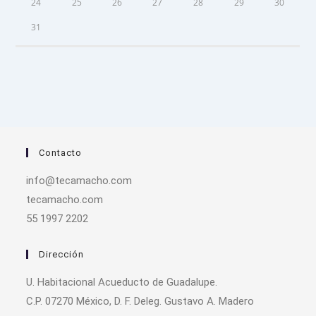
24
25
26
27
28
29
30
31
Contacto
info@tecamacho.com
tecamacho.com
55 1997 2202
Dirección
U. Habitacional Acueducto de Guadalupe.
C.P. 07270 México, D. F. Deleg. Gustavo A. Madero