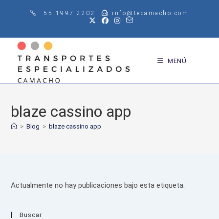
Saltar
55 1997 2202
info@tecamacho.com
al
contenido
MENÚ
blaze cassino app
>
Blog
>
blaze cassino app
Actualmente no hay publicaciones bajo esta etiqueta.
Buscar