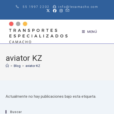
Saltar
55 1997 2202
info@tecamacho.com
al
contenido
MENÚ
aviator KZ
>
Blog
>
aviator KZ
Actualmente no hay publicaciones bajo esta etiqueta.
Buscar