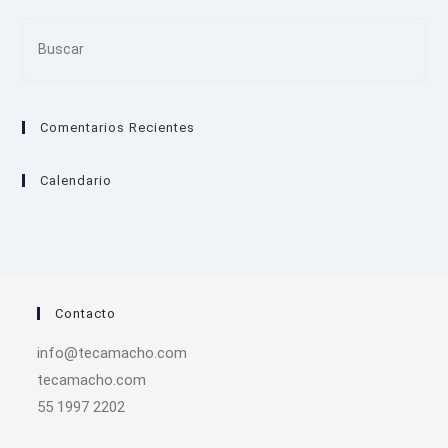
Pre
Es
to
clo
Comentarios Recientes
the
sea
pan
Calendario
Contacto
info@tecamacho.com
tecamacho.com
55 1997 2202