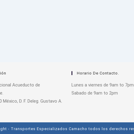
ión
Horario De Contacto.
acional Acueducto de
Lunes a viernes de 9am to 7pm
e.
Sabado de 9am to 2pm
0 México, D. F. Deleg. Gustavo A.
ght - Transportes Especializados Camacho todos los derechos r