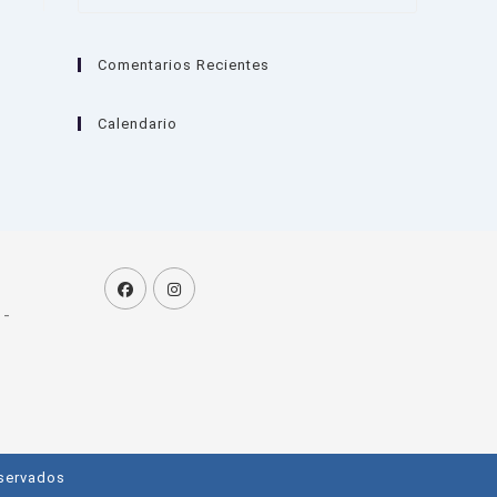
to
close
WEB
Comentarios Recientes
the
search
panel.
Calendario
 -
eservados