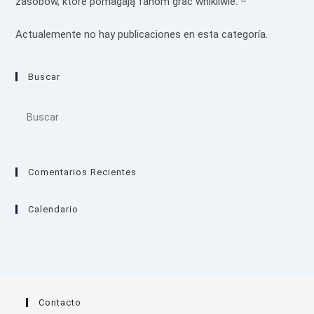
zasobów, które pomagają fanom grać wnikliwie. –
Actualemente no hay publicaciones en esta categoría.
Buscar
Pre
Es
to
clo
Comentarios Recientes
the
sea
pan
Calendario
Contacto