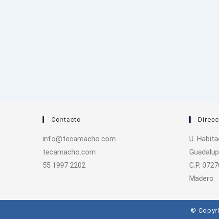
Contacto
Direcc
info@tecamacho.com
U. Habit
tecamacho.com
Guadalup
55 1997 2202
C.P. 0727
Madero
© Copyri