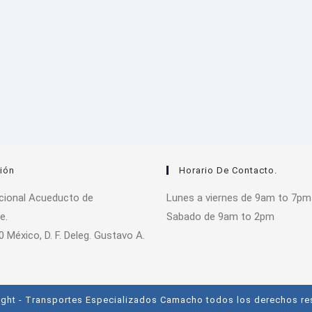
ión
Horario De Contacto.
acional Acueducto de
Lunes a viernes de 9am to 7pm
e.
Sabado de 9am to 2pm
0 México, D. F. Deleg. Gustavo A.
ght - Transportes Especializados Camacho todos los derechos r