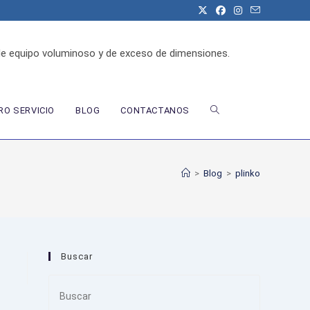
de equipo voluminoso y de exceso de dimensiones.
ALTERNAR
O SERVICIO
BLOG
CONTACTANOS
BÚSQUEDA
>
Blog
>
plinko
DE
Buscar
LA
Press
Escape