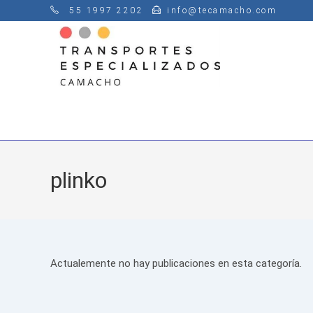
Saltar
55 1997 2202
info@tecamacho.com
al
contenido
plinko
Actualemente no hay publicaciones en esta categoría.