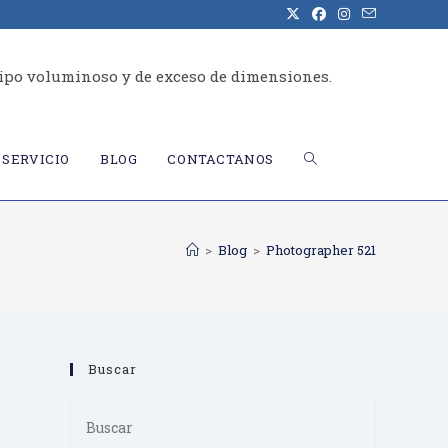
ipo voluminoso y de exceso de dimensiones.
ALTERNAR
SERVICIO
BLOG
CONTACTANOS
BÚSQUEDA
>
Blog
>
Photographer 521
DE
Buscar
LA
Press
Escape