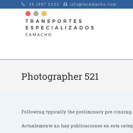
Saltar
55 1997 2202
info@tecamacho.com
al
contenido
Photographer 521
Following typically the preliminary pre-rinsing,
Actualemente no hay publicaciones en esta categ