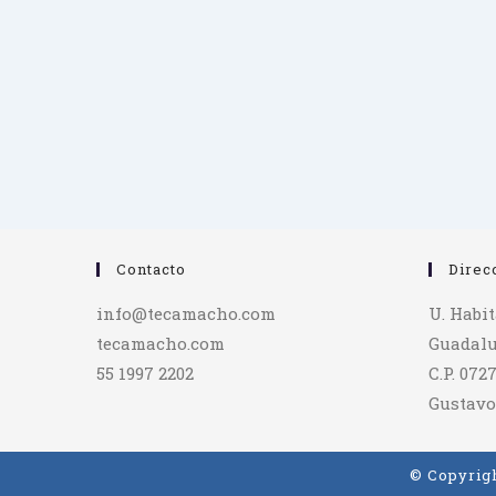
Contacto
Direc
info@tecamacho.com
U. Habi
tecamacho.com
Guadalu
55 1997 2202
C.P. 072
Gustavo
© Copyrigh