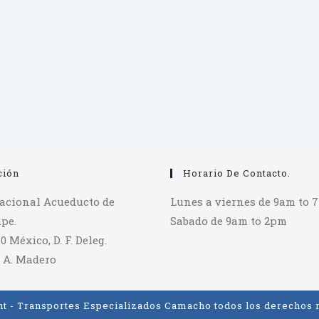
ción
Horario De Contacto.
tacional Acueducto de
Lunes a viernes de 9am to 
pe.
Sabado de 9am to 2pm
70 México, D. F. Deleg.
 A. Madero
t - Transportes Especializados Camacho todos los derechos