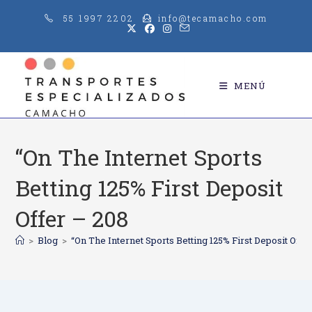
Saltar
55 1997 2202
info@tecamacho.com
al
contenido
MENÚ
“On The Internet Sports
Betting 125% First Deposit
Offer – 208
>
Blog
>
“On The Internet Sports Betting 125% First Deposit Offe