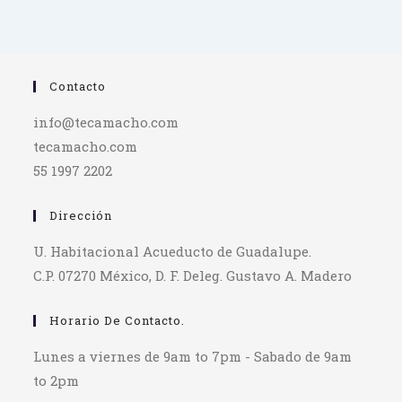
Contacto
info@tecamacho.com
tecamacho.com
55 1997 2202
Dirección
U. Habitacional Acueducto de Guadalupe.
C.P. 07270 México, D. F. Deleg. Gustavo A. Madero
Horario De Contacto.
Lunes a viernes de 9am to 7pm - Sabado de 9am
to 2pm