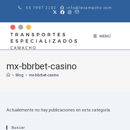
Saltar
55 1997 2202
info@tecamacho.com
al
contenido
MENÚ
mx-bbrbet-casino
>
Blog
>
mx-bbrbet-casino
Actualemente no hay publicaciones en esta categoría.
Buscar