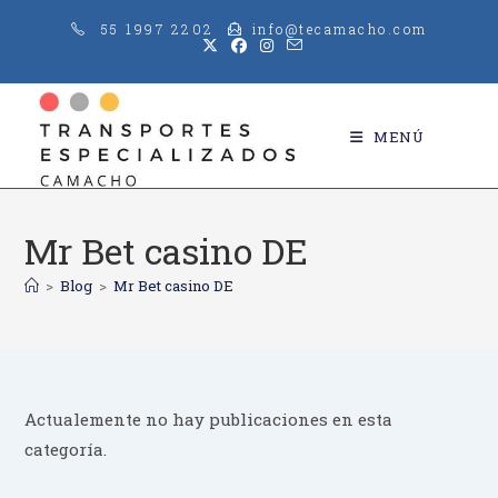
Saltar
55 1997 2202
info@tecamacho.com
al
contenido
MENÚ
Mr Bet casino DE
>
Blog
>
Mr Bet casino DE
Actualemente no hay publicaciones en esta
categoría.