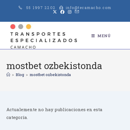
Saltar
55 1997 2202
info@tecamacho.com
al
contenido
MENÚ
mostbet ozbekistonda
>
Blog
>
mostbet ozbekistonda
Actualemente no hay publicaciones en esta
categoría.