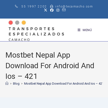
Saltar
55 1997 2202
info@tecamacho.com
al
contenido
MENÚ
Mostbet Nepal App
Download For Android And
Ios – 421
>
Blog
>
Mostbet Nepal App Download For Android And Ios – 421