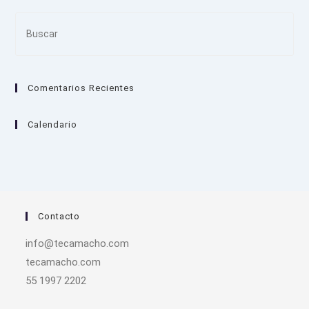
Pre
Es
to
clo
Comentarios Recientes
the
sea
pan
Calendario
Contacto
info@tecamacho.com
tecamacho.com
55 1997 2202