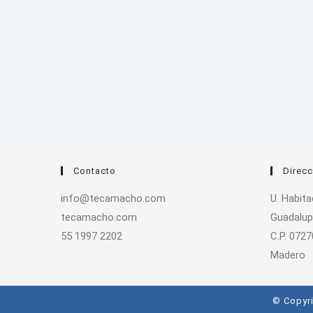
Contacto
Direcc
info@tecamacho.com
U. Habit
tecamacho.com
Guadalup
55 1997 2202
C.P. 0727
Madero
© Copyri