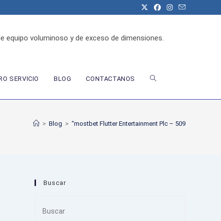
de equipo voluminoso y de exceso de dimensiones.
ALTERNAR
O SERVICIO
BLOG
CONTACTANOS
BÚSQUEDA
>
Blog
>
“mostbet Flutter Entertainment Plc – 509
DE
Buscar
LA
Press
Escape