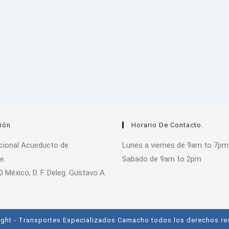
ión
Horario De Contacto.
acional Acueducto de
Lunes a viernes de 9am to 7pm
e.
Sabado de 9am to 2pm
0 México, D. F. Deleg. Gustavo A.
ght - Transportes Especializados Camacho todos los derechos r