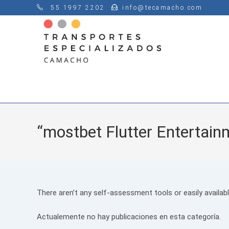
Saltar
55 1997 2202
info@tecamacho.com
al
contenido
“mostbet Flutter Entertain
There aren’t any self-assessment tools or easily available
Actualemente no hay publicaciones en esta categoría.