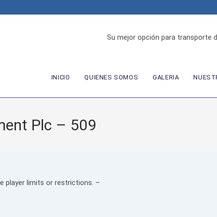
Su mejor opción para transporte 
INICIO
QUIENES SOMOS
GALERIA
NUESTR
ment Plc – 509
 player limits or restrictions. –