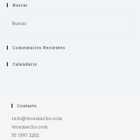
Buscar
Pre
Es
to
clo
Comentarios Recientes
th
se
pan
Calendario
Contacto
info@tecamacho.com
tecamacho.com
55 1997 2202