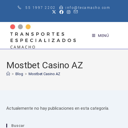
Saltar
55 1997 2202
info@tecamacho.com
al
contenido
MENÚ
Mostbet Casino AZ
>
Blog
>
Mostbet Casino AZ
Actualemente no hay publicaciones en esta categoría.
Buscar