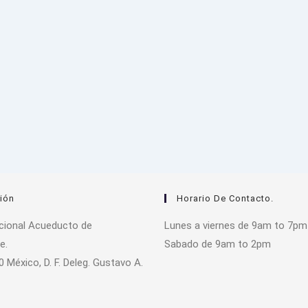
ión
Horario De Contacto.
acional Acueducto de
Lunes a viernes de 9am to 7pm
e.
Sabado de 9am to 2pm
0 México, D. F. Deleg. Gustavo A.