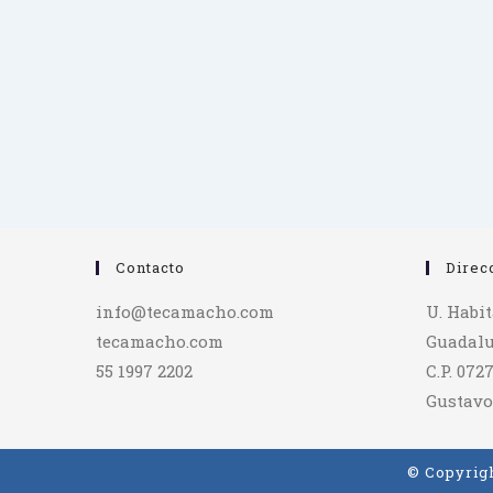
Contacto
Direc
info@tecamacho.com
U. Habi
tecamacho.com
Guadalu
55 1997 2202
C.P. 072
Gustavo
© Copyrigh