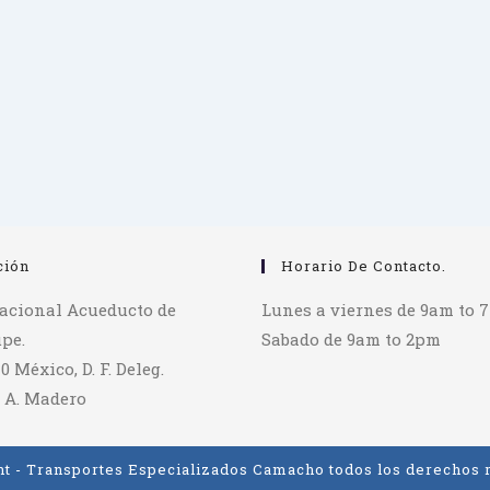
ción
Horario De Contacto.
tacional Acueducto de
Lunes a viernes de 9am to 
pe.
Sabado de 9am to 2pm
70 México, D. F. Deleg.
 A. Madero
t - Transportes Especializados Camacho todos los derechos