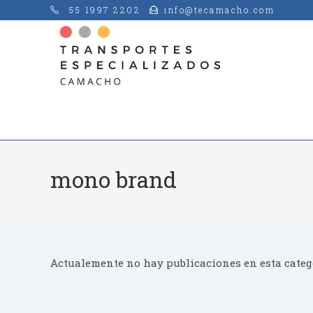
Saltar
55 1997 2202
info@tecamacho.com
al
contenido
mono brand
Actualemente no hay publicaciones en esta categ