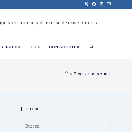
ipo voluminoso y de exceso de dimensiones.
ALTERNAR
SERVICIO
BLOG
CONTACTANOS
BÚSQUEDA
>
Blog
>
mono brand
DE
Buscar
LA
Press
Escape