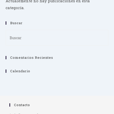
Actualemente no hay publicaciones en esta
categoría.
Buscar
Pre
Es
to
clo
Comentarios Recientes
th
se
pan
Calendario
Contacto