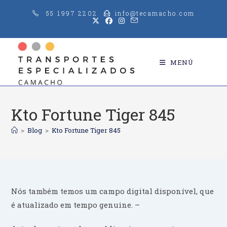
Saltar
55 1997 2202
info@tecamacho.com
al
contenido
MENÚ
Kto Fortune Tiger 845
>
Blog
>
Kto Fortune Tiger 845
Nós também temos um campo digital disponível, que
é atualizado em tempo genuine. –