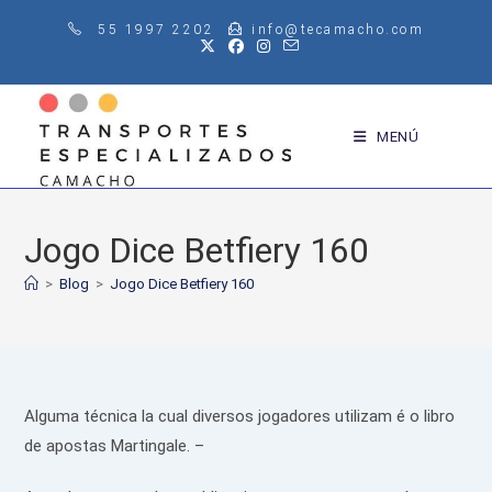
Saltar
55 1997 2202
info@tecamacho.com
al
contenido
MENÚ
Jogo Dice Betfiery 160
>
Blog
>
Jogo Dice Betfiery 160
Alguma técnica la cual diversos jogadores utilizam é o libro
de apostas Martingale. –