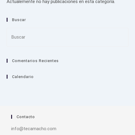
Actualemente no hay publicaciones en esta categoría.
Buscar
Pre
Es
to
clo
Comentarios Recientes
the
sea
pan
Calendario
Contacto
info@tecamacho.com