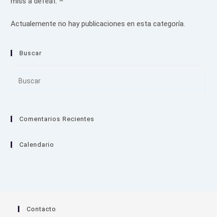
miss a defeat. –
Actualemente no hay publicaciones en esta categoría.
Buscar
Pre
Es
to
clo
Comentarios Recientes
the
sea
pan
Calendario
Contacto