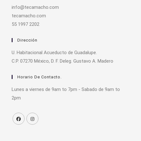
info@tecamacho.com
tecamacho.com
55 1997 2202
Dirección
U. Habitacional Acueducto de Guadalupe.
C.P. 07270 México, D. F. Deleg. Gustavo A. Madero
Horario De Contacto.
Lunes a viernes de 9am to 7pm - Sabado de 9am to
2pm