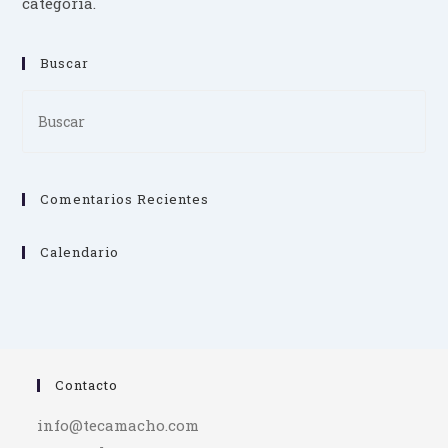
categoría.
Buscar
Pre
Es
to
clo
Comentarios Recientes
th
se
pan
Calendario
Contacto
info@tecamacho.com