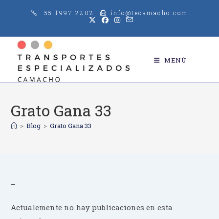
Saltar
55 1997 2202
info@tecamacho.com
al
contenido
MENÚ
Grato Gana 33
>
Blog
>
Grato Gana 33
–
Actualemente no hay publicaciones en esta