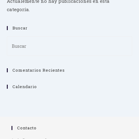
Actualemente no hay publicaciones en esta
categoría.
Buscar
Pre
Es
to
clo
Comentarios Recientes
th
se
pan
Calendario
Contacto