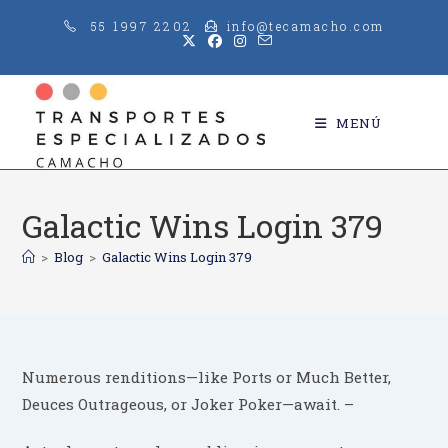
Saltar
55 1997 2202
info@tecamacho.com
al
contenido
MENÚ
Galactic Wins Login 379
>
Blog
>
Galactic Wins Login 379
Numerous renditions—like Ports or Much Better,
Deuces Outrageous, or Joker Poker—await. –