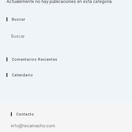
Actualemente no hay publicaciones en esta categoría.
Buscar
Pre
Es
to
clo
Comentarios Recientes
the
sea
pan
Calendario
Contacto
info@tecamacho.com