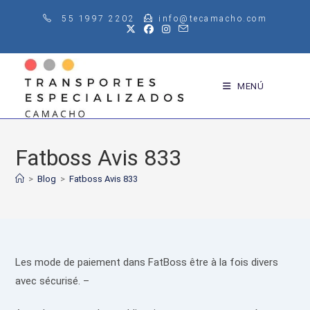
Saltar
55 1997 2202
info@tecamacho.com
al
contenido
MENÚ
Fatboss Avis 833
>
Blog
>
Fatboss Avis 833
Les mode de paiement dans FatBoss être à la fois divers
avec sécurisé. –