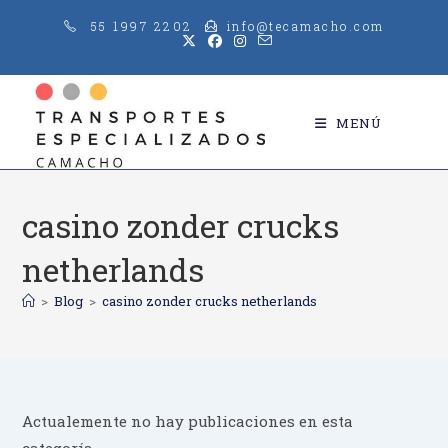
Saltar
55 1997 2202
info@tecamacho.com
al
contenido
MENÚ
casino zonder crucks
netherlands
>
Blog
>
casino zonder crucks netherlands
Actualemente no hay publicaciones en esta