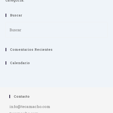
categoría.
Buscar
Pre
Es
to
clo
Comentarios Recientes
th
se
pan
Calendario
Contacto
info@tecamacho.com