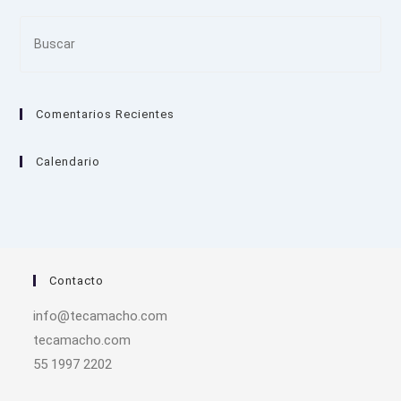
Pre
Es
to
clo
Comentarios Recientes
the
sea
pan
Calendario
Contacto
info@tecamacho.com
tecamacho.com
55 1997 2202