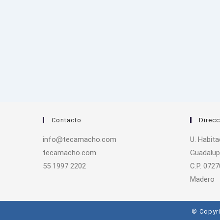
Contacto
Direcc
info@tecamacho.com
U. Habit
tecamacho.com
Guadalup
55 1997 2202
C.P. 0727
Madero
© Copyri