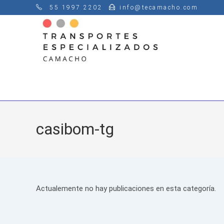
Saltar
55 1997 2202
info@tecamacho.com
al
contenido
casibom-tg
Actualemente no hay publicaciones en esta categoría.