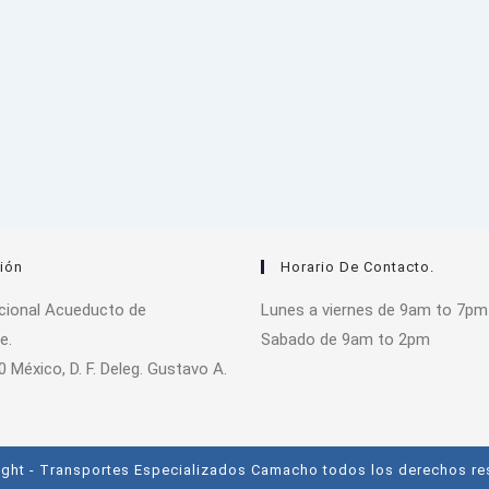
ión
Horario De Contacto.
acional Acueducto de
Lunes a viernes de 9am to 7pm
e.
Sabado de 9am to 2pm
0 México, D. F. Deleg. Gustavo A.
ght - Transportes Especializados Camacho todos los derechos r