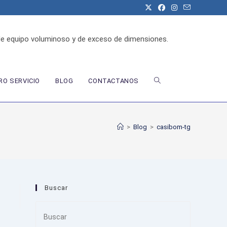
de equipo voluminoso y de exceso de dimensiones.
ALTERNAR
O SERVICIO
BLOG
CONTACTANOS
BÚSQUEDA
>
Blog
>
casibom-tg
DE
Buscar
LA
Press
Escape