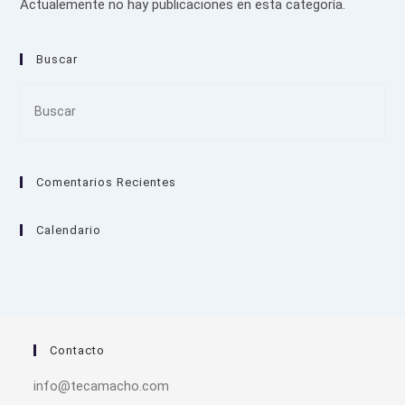
Actualemente no hay publicaciones en esta categoría.
Buscar
Pre
Es
to
clo
Comentarios Recientes
the
sea
pan
Calendario
Contacto
info@tecamacho.com