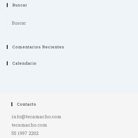
Buscar
Pre
Es
to
clo
Comentarios Recientes
th
se
pan
Calendario
Contacto
info@tecamacho.com
tecamacho.com
55 1997 2202