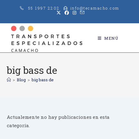
Saltar
55 1997 2202
info@tecamacho.com
al
contenido
MENÚ
big bass de
>
Blog
>
big bass de
Actualemente no hay publicaciones en esta
categoría.