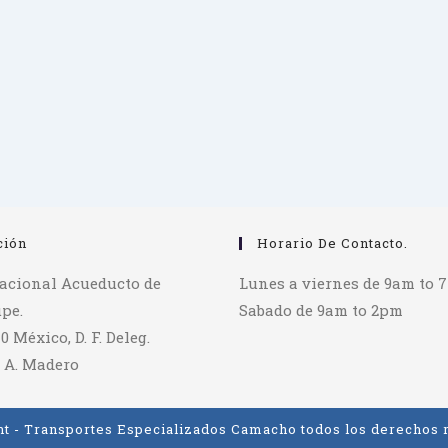
ción
Horario De Contacto.
tacional Acueducto de
Lunes a viernes de 9am to 
pe.
Sabado de 9am to 2pm
70 México, D. F. Deleg.
 A. Madero
t - Transportes Especializados Camacho todos los derechos