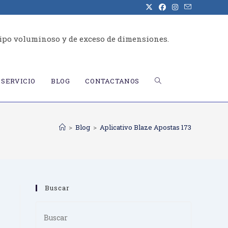
ipo voluminoso y de exceso de dimensiones.
ALTERNAR
SERVICIO
BLOG
CONTACTANOS
BÚSQUEDA
>
Blog
>
Aplicativo Blaze Apostas 173
DE
Buscar
LA
Press
Escape