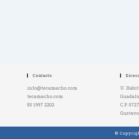
Contacto
Direc
info@tecamacho.com
U. Habi
tecamacho.com
Guadalu
55 1997 2202
C.P. 072
Gustavo
© Copyrigh