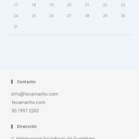
17
18
19
20
21
22
23
24
25
26
27
28
29
30
31
Contacto
info@tecamacho.com
tecamacho.com
55 1997 2202
Dirección
U. Habitacional Acueducto de Guadalupe.