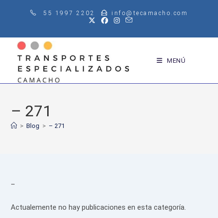
Saltar
55 1997 2202
info@tecamacho.com
al
contenido
MENÚ
– 271
>
Blog
>
– 271
–
Actualemente no hay publicaciones en esta categoría.